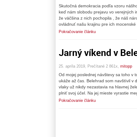
Skutočná demokracia podľa vzoru nášho
keď nám slobodu prejavu vo verejných i
že väčšina z nich pochopila , že náš nár
ovládnuť našu krajinu pre ich mocenské
Pokračovanie článku
Jarný víkend v Beleh
25. apríla 2019, Prečítané 2 861x,
mitopp
Od mojej poslednej návštevy sa toho v t
ukáže až čas. Belehrad som navštívil v 
vlaky už nikdy nezastavia na hlavnej žel
plniť svoj účel. Na jej mieste vyrastie 
Pokračovanie článku