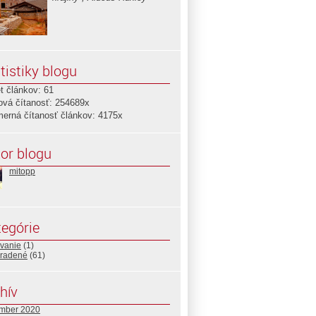
tistiky blogu
t článkov: 61
ová čítanosť: 254689x
merná čítanosť článkov: 4175x
or blogu
mitopp
egórie
ovanie
(1)
radené
(61)
hív
mber 2020