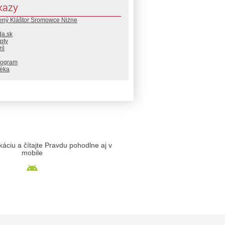
kazy
ený Kláštor Sromowce Niżne
da.sk
pty
il
rogram
téka
likáciu a čítajte Pravdu pohodlne aj v
mobile