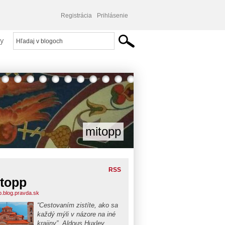
Registrácia
Prihlásenie
y
mitopp
RSS
topp
p.blog.pravda.sk
“Cestovaním zistíte, ako sa
každý mýli v názore na iné
krajiny”, Aldous Huxley