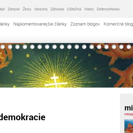
tail
Zdravie
Žena
Varecha
Záhrada
Užitočná
Video
DefenceNews
lánky
Najkomentovanejšie články
Zoznam blogov
Komerčné blog
mi
 demokracie
mitop