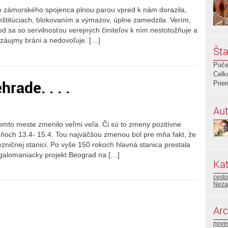
 zámorského spojenca plnou parou vpred k nám dorazila,
nštitúciach, blokovaním a výmazov, úplne zamedzila. Verím,
od sa so servilnosťou verejných činiteľov k ním nestotožňuje a
 záujmy bráni a nedovoľuje. […]
Šta
Poče
Celk
rade. . . .
Prie
Aut
omto meste zmenilo veľmi veľa. Či sú to zmeny pozitívne
dňoch 13.4- 15.4. Tou najväčšou zmenou bol pre mňa fakt, že
ezničnej stanici. Po vyše 150 rokoch hlavná stanica prestala
megalomaniacky projekt Beograd na […]
Kat
cest
Neza
Arc
nove