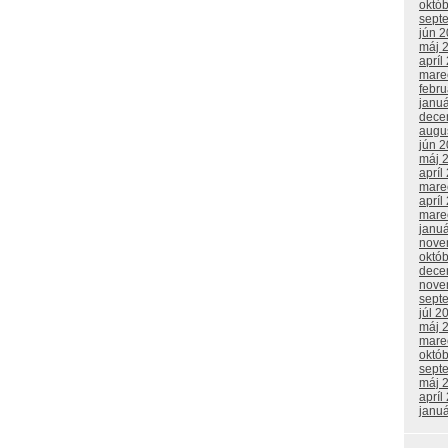
októ
sept
jún 
máj 
apríl
mare
febr
janu
dece
augu
jún 
máj 
apríl
mare
apríl
mare
janu
nove
októ
dece
nove
sept
júl 2
máj 
mare
októ
sept
máj 
apríl
janu