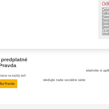
Od
Červ
Fotky
Prav
Rece
Rivotr
Šport
TV p
Vino
 predplatné
Pravda
stiahnite si ap
ormácie na každý deň
sledujte naše sociálne siete
íka Pravda