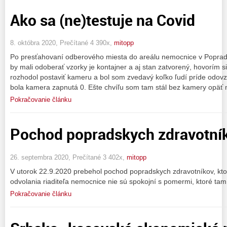
Ako sa (ne)testuje na Covid
8. októbra 2020, Prečítané 4 390x,
mitopp
Po presťahovaní odberového miesta do areálu nemocnice v Poprade
by mali odoberať vzorky je kontajner a aj stan zatvorený, hovorím 
rozhodol postaviť kameru a bol som zvedavý koľko ľudí príde odov
bola kamera zapnutá 0. Ešte chvíľu som tam stál bez kamery opäť n
Pokračovanie článku
Pochod popradskych zdravotní
26. septembra 2020, Prečítané 3 402x,
mitopp
V utorok 22.9.2020 prebehol pochod popradskych zdravotníkov, ktor
odvolania riaditeľa nemocnice nie sú spokojní s pomermi, ktoré tam 
Pokračovanie článku