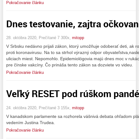
Pokračovanie článku
Dnes testovanie, zajtra očkovani
28. októbra 2020, Prečítané 7 300x,
mitopp
V Srbsku nedávno prijali zákon, ktorý umožňuje odoberať deti, ak r
proti koronavirusu. Na to sa strhol výrazný odpor obyvateľstva,nasled
uliciach miest. Nepomohlo. Epidemiológovia majú dnes moc v rukác
pre čínske vakcíny. Čo prináša tento zákon sa dozviete vo videu.
Pokračovanie článku
Veľký RESET pod rúškom pand
24. októbra 2020, Prečítané 3 155x,
mitopp
V kanadskom parlamente sa rozhorela vášnivá debata ohľadom plán
vedením Justina Trudea.
Pokračovanie článku