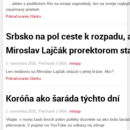
…..alebo s podtitulom Kto sa smeje naposledy, ten sa smeje najlep
zaujímavý priebeh.
Pokračovanie článku
Srbsko na pol ceste k rozpadu, 
Miroslav Lajčák prorektorom sta
5. novembra 2020, Prečítané 3 592x,
mitopp
Len nedávno sa Miroslav Lajčák ukázal v plnej kráse. Ako?
Pokračovanie článku
Koróňa ako šaráda týchto dní
1. novembra 2020, Prečítané 2 349x,
mitopp
Vitajte, v novej časti dvoch pólov politiky dozviete sa ako bola š
plánovaná. V popise na YouTube sú odkazy na zdroje