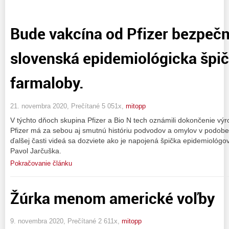
Bude vakcína od Pfizer bezpeč
slovenská epidemiológicka špi
farmaloby.
21. novembra 2020, Prečítané 5 051x,
mitopp
V týchto dňoch skupina Pfizer a Bio N tech oznámili dokončenie vý
Pfizer má za sebou aj smutnú históriu podvodov a omylov v podobe 
ďalšej časti videá sa dozviete ako je napojená špička epidemiológo
Pavol Jarčuška.
Pokračovanie článku
Žúrka menom americké voľby
9. novembra 2020, Prečítané 2 611x,
mitopp