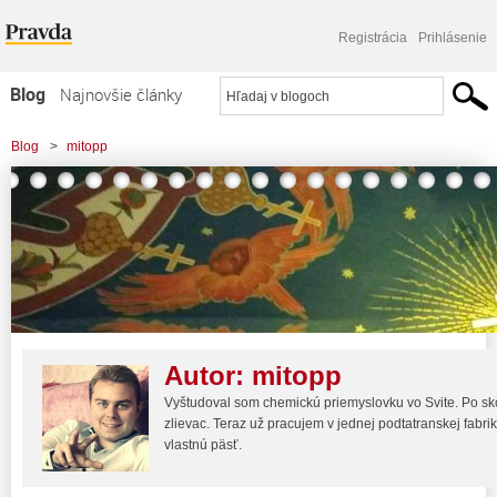
Registrácia
Prihlásenie
Blog
Najnovšie články
Najčítanejšie články
Blog
>
mitopp
Najkomentovanejšie články
Zoznam blogov
Komerčné blogy
Autor:
mitopp
Vyštudoval som chemickú priemyslovku vo Svite. Po sk
zlievac. Teraz už pracujem v jednej podtatranskej fabr
vlastnú päsť.