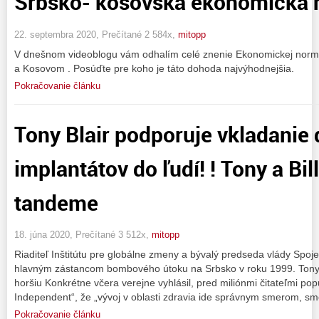
Srbsko- kosovská ekonomická 
22. septembra 2020, Prečítané 2 584x,
mitopp
V dnešnom videoblogu vám odhalím celé znenie Ekonomickej norma
a Kosovom . Posúďte pre koho je táto dohoda najvýhodnejšia.
Pokračovanie článku
Tony Blair podporuje vkladanie 
implantátov do ľudí! ! Tony a Bil
tandeme
18. júna 2020, Prečítané 3 512x,
mitopp
Riaditeľ Inštitútu pre globálne zmeny a bývalý predseda vlády Spoje
hlavným zástancom bombového útoku na Srbsko v roku 1999. Tony B
horšiu Konkrétne včera verejne vyhlásil, pred miliónmi čitateľmi po
Independent“, že „vývoj v oblasti zdravia ide správnym smerom, sme
Pokračovanie článku