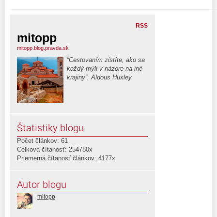
RSS
mitopp
mitopp.blog.pravda.sk
“Cestovaním zistíte, ako sa
každý mýli v názore na iné
krajiny”, Aldous Huxley
Štatistiky blogu
Počet článkov: 61
Celková čítanosť: 254780x
Priemerná čítanosť článkov: 4177x
Autor blogu
mitopp