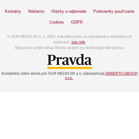
Kontakty
Reklama
Otázky a odpovede
Podmienky používania
Cookies
GDPR
© OUR MEDIA SR a. s. 2026. Autorské práva sú vyhradené a vykonáva ich
vydavateľ,
viac info
.
Blogovací systém Blog.Pravda.sk beží na technológií Wordpress.
Kompletný video servis pre OUR MEDIA SR a.s. zabezpečuje
ARBERTO GROUP
s.r.o.
.