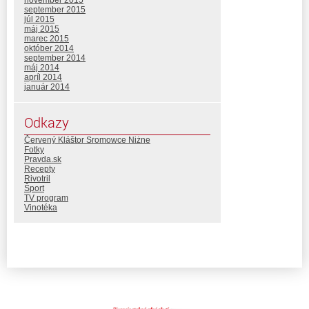
november 2015
september 2015
júl 2015
máj 2015
marec 2015
október 2014
september 2014
máj 2014
apríl 2014
január 2014
Odkazy
Červený Kláštor Sromowce Niżne
Fotky
Pravda.sk
Recepty
Rivotril
Šport
TV program
Vinotéka