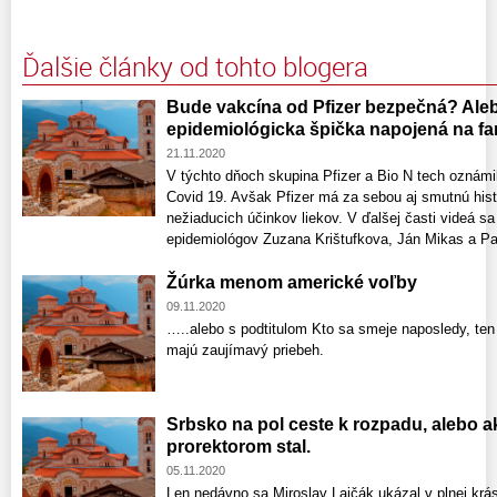
Ďalšie články od tohto blogera
Bude vakcína od Pfizer bezpečná? Ale
epidemiológicka špička napojená na fa
21.11.2020
V týchto dňoch skupina Pfizer a Bio N tech oznámi
Covid 19. Avšak Pfizer má za sebou aj smutnú his
nežiaducich účinkov liekov. V ďalšej časti videá s
epidemiológov Zuzana Krištufkova, Ján Mikas a Pa
Žúrka menom americké voľby
09.11.2020
…..alebo s podtitulom Kto sa smeje naposledy, ten
majú zaujímavý priebeh.
Srbsko na pol ceste k rozpadu, alebo a
prorektorom stal.
05.11.2020
Len nedávno sa Miroslav Lajčák ukázal v plnej krá