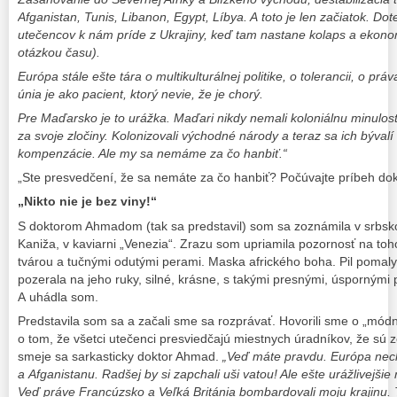
Afganistan, Tunis, Libanon, Egypt, Líbya. A toto je len začiatok. D
utečencov k nám príde z Ukrajiny, keď tam nastane kolaps a ekonomi
otázkou času).
Európa stále ešte tára o multikulturálnej politike, o tolerancii, o p
únia je ako pacient, ktorý nevie, že je chorý.
Pre Maďarsko je to urážka. Maďari nikdy nemali koloniálnu minulosť
za svoje zločiny. Kolonizovali východné národy a teraz sa ich bývalí 
kompenzácie. Ale my sa nemáme za čo hanbiť.“
„Ste presvedčení, že sa nemáte za čo hanbiť? Počúvajte príbeh do
„Nikto nie je bez viny!“
S doktorom Ahmadom (tak sa predstavil) som sa zoznámila v srb
Kaniža, v kaviarni „Venezia“. Zrazu som upriamila pozornosť na toh
tvárou a tučnými odutými perami. Maska afrického boha. Pil pomaly k
pozerala na jeho ruky, silné, krásne, s takými presnými, úspornými
A uhádla som.
Predstavila som sa a začali sme sa rozprávať. Hovorili sme o „mó
o tom, že všetci utečenci presviedčajú miestnych úradníkov, že sú z
smeje sa sarkasticky doktor Ahmad.
„Veď máte pravdu. Európa nech
a Afganistanu. Radšej by si zapchali uši vatou! Ale ešte urážlivejši
Veď práve Francúzsko a Veľká Británia bombardovali moju krajinu. 