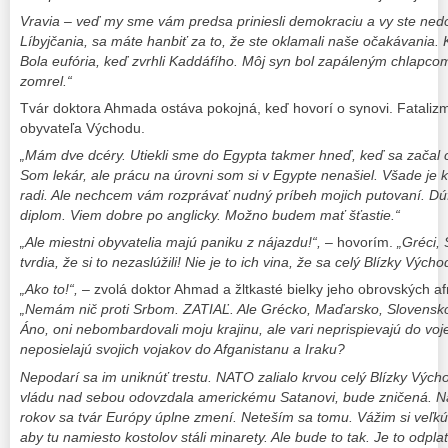
Vravia – veď my sme vám predsa priniesli demokraciu a vy ste nedok
Líbyjčania, sa máte hanbiť za to, že ste oklamali naše očakávania. 
Bola eufória, keď zvrhli Kaddáfího. Môj syn bol zapáleným chlapcom
zomrel.“
Tvár doktora Ahmada ostáva pokojná, keď hovorí o synovi. Fataliz
obyvateľa Východu.
„Mám dve dcéry. Utiekli sme do Egypta takmer hneď, keď sa začal c
Som lekár, ale prácu na úrovni som si v Egypte nenašiel. Všade je
radi. Ale nechcem vám rozprávať nudný príbeh mojich putovaní. Dú
diplom. Viem dobre po anglicky. Možno budem mať šťastie.“
„Ale miestni obyvatelia majú paniku z nájazdu!“,
– hovorím.
„Gréci, 
tvrdia, že si to nezaslúžili! Nie je to ich vina, že sa celý Blízky Výcho
„Ako to!“,
– zvolá doktor Ahmad a žltkasté bielky jeho obrovských afr
„Nemám nič proti Srbom. ZATIAĽ. Ale Grécko, Maďarsko, Slovensk
Áno, oni nebombardovali moju krajinu, ale vari neprispievajú do v
neposielajú svojich vojakov do Afganistanu a Iraku?
Nepodarí sa im uniknúť trestu. NATO zalialo krvou celý Blízky Vých
vládu nad sebou odovzdala americkému Satanovi, bude zničená. Na
rokov sa tvár Európy úplne zmení. Neteším sa tomu. Vážim si veľk
aby tu namiesto kostolov stáli minarety. Ale bude to tak. Je to odplat