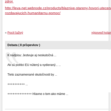
zdroj
http://leva-net.webnode.cz/products/blaznive-stareny-hovori-utece
rozdavajucich-humanitarnu-pomoc/
«
Pocit ťaživý
výpoveď holan
Debata ( 8 príspevkov )
K nadpisu: Jestvuje aj neskutočná ...
Ak sú politici EU nútený a vydieraný... ...
Tieto zaznamenané skutočnosti by ...
++++++++++ ...
++++++++++++++ Hlavne o tom ako máme ...