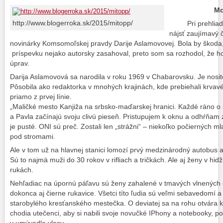
Mo
http://www.blogerroka.sk/2015/mitopp/
Pri prehliadaní
nájsť zaujímavý 
novinárky Komsomoľskej pravdy Darije Aslamovovej. Bola by škoda,
príspevku nejako autorsky zasahoval, preto som sa rozhodol, že h
úprav.
Darija Aslamovová sa narodila v roku 1969 v Chabarovsku. Je nos
Pôsobila ako redaktorka v mnohých krajinách, kde prebiehali krvavé
priamo z prvej línie.
„Maličké mesto Kanjiža na srbsko-maďarskej hranici. Každé ráno o š
a Pavla začínajú svoju clivú pieseň. Pristupujem k oknu a odhŕňam
je pusté. ONI sú preč. Zostali len „strážni“ – niekoľko počierných 
pod stromami.
Ale v tom už na hlavnej stanici lomozí prvý medzinárodný autobus 
Sú to najmä muži do 30 rokov v rifliach a tričkách. Ale aj ženy v hi
rukách.
Nehľadiac na úpornú páľavu sú ženy zahalené v tmavých vlnených 
dokonca aj čierne rukavice. Všetci títo ľudia sú veľmi sebavedomí a
starobylého kresťanského mestečka. O deviatej sa na rohu otvára ka
chodia utečenci, aby si nabili svoje novučké IPhony a notebooky, p