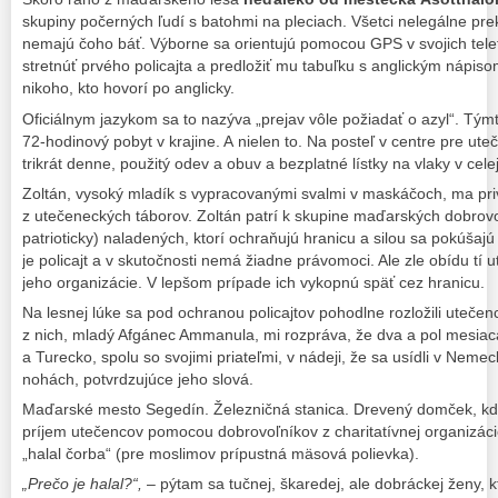
skupiny počerných ľudí s batohmi na pleciach. Všetci nelegálne prekr
nemajú čoho báť. Výborne sa orientujú pomocou GPS v svojich tele
stretnúť prvého policajta a predložiť mu tabuľku s anglickým nápiso
nikoho, kto hovorí po anglicky.
Oficiálnym jazykom sa to nazýva „prejav vôle požiadať o azyl“. Tý
72-hodinový pobyt v krajine. A nielen to. Na posteľ v centre pre ut
trikrát denne, použitý odev a obuv a bezplatné lístky na vlaky v celej
Zoltán, vysoký mladík s vypracovanými svalmi v maskáčoch, ma pr
z utečeneckých táborov. Zoltán patrí k skupine maďarských dobrov
patrioticky) naladených, ktorí ochraňujú hranicu a silou sa pokúšajú
je policajt a v skutočnosti nemá žiadne právomoci. Ale zle obídu tí u
jeho organizácie. V lepšom prípade ich vykopnú späť cez hranicu.
Na lesnej lúke sa pod ochranou policajtov pohodlne rozložili utečenc
z nich, mladý Afgánec Ammanula, mi rozpráva, že dva a pol mesiac
a Turecko, spolu so svojimi priateľmi, v nádeji, že sa usídli v Nem
nohách, potvrdzujúce jeho slová.
Maďarské mesto Segedín. Železničná stanica. Drevený domček, kde
príjem utečencov pomocou dobrovoľníkov z charitatívnej organizáci
„halal čorba“ (pre moslimov prípustná mäsová polievka).
„Prečo je halal?“,
– pýtam sa tučnej, škaredej, ale dobráckej ženy, 