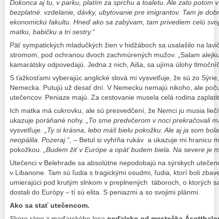
Dokonca aj tu, v parku, platím za sprchu a toaletu. Ale zato poto
bezplatné: vzdelanie, dávky, ubytovanie pre imigrantov. Tam je dob
ekonomickú fakultu. Hneď ako sa zabývam, tam privediem celú svoju
matku, babičku a tri sestry.“
Päť sympatických mladučkých žien v hidžáboch sa usalašilo na lavi
stromom, pod ochranou dvoch zachmúrených mužov. „Salam alejkum
kamarátsky odpovedajú. Jedna z nich, Aiša, sa ujíma úlohy tlmočníč
S ťažkosťami vyberajúc anglické slová mi vysvetľuje, že sú zo Sýrie,
Nemecka. Putujú už desať dní. V Nemecku nemajú nikoho, ale počuli
utečencov. Peniaze majú. Za cestovanie musela celá rodina zaplatiť 
Ich matka má cukrovku, ale sú presvedčení, že Nemci ju musia lieč
ukazuje poráňané nohy.
„To sme predvčerom v noci prekračovali ma
vysvetľuje.
„Ty si krásna, lebo máš bielu pokožku. Ale aj ja som bo
neopálila. Pozeraj.“,
– Betul si vyhŕňa rukáv a ukazuje mi hranicu m
pokožkou.
„Budem žiť v Európe a opäť budem biela. Na severe je m
Utečenci v Belehrade sa absolútne nepodobajú na sýrskych utečenc
v Libanone. Tam sú ľudia s tragickými osudmi, ľudia, ktorí boli zba
umierajúci pod krutým slnkom v preplnených táboroch, o ktorých sa n
dostali do Európy – tí sú elita. S peniazmi a so svojimi plánmi.
Ako sa stať utečencom.
Skoro ráno z maďarského lesa
neďaleko od mestečka Ásotthal