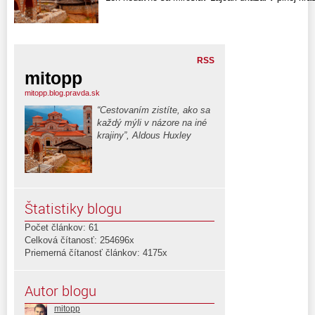
RSS
mitopp
mitopp.blog.pravda.sk
“Cestovaním zistíte, ako sa
každý mýli v názore na iné
krajiny”, Aldous Huxley
Štatistiky blogu
Počet článkov: 61
Celková čítanosť: 254696x
Priemerná čítanosť článkov: 4175x
Autor blogu
mitopp