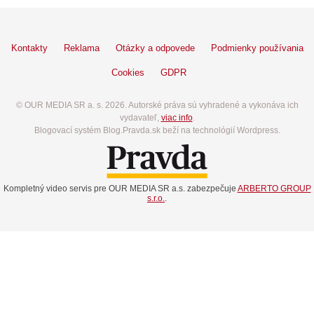
Kontakty
Reklama
Otázky a odpovede
Podmienky používania
Cookies
GDPR
© OUR MEDIA SR a. s. 2026. Autorské práva sú vyhradené a vykonáva ich
vydavateľ,
viac info
.
Blogovací systém Blog.Pravda.sk beží na technológií Wordpress.
Kompletný video servis pre OUR MEDIA SR a.s. zabezpečuje
ARBERTO GROUP
s.r.o.
.