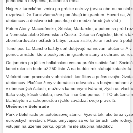
pohodlná a bezpečná, balkánska trasa.
Najprv z tureckého Izmiru po grécke ostrovy (prvou obeťou sa stal 
rozprávali, že Turci všemožne pomáhajú imigrantom. Hovorí sa, ž
utečencov a doslovne ich postrkuje do medzinárodných vôd.)
Potom Atény, Macedónsko, Srbsko, Maďarsko, a potom sa prúd rozd
a Nemecko alebo Slovensko a Česko. Dokonca Anglicko, ktoré s ta
zbombardovalo nešťastnú Líbyu, zrazu zistilo, že ani ostrovná pol
Tunel pod La Manche každý deň dobývajú nahnevaní utečenci. A v 
pomoc armádu, ktorá poskytnúť imigrantom stany a ochranu od roz
Od januára po júl len balkánskou cestou prešlo stotisíc ľudí. Socio
konci roka ich bude už 250 tisíc. A na budúci rok sľubujú katastrofu.
Veľakrát som pracovala v ohniskách konflikov a počas svojho živo
utečencov. Plačúce ženy v domácich odevoch a s bosými nohami v š
v obnosených šatách, mužov s kamennými tvárami, zlých od vlastne
fľašu vody, kúsok chleba, neveľkú finančnú pomoc. TÍTO utečenci 
blahobytom a schopnosťou rýchlo zavádzať svoje pravidlá.
Utečenci v Belehrade
Park v Belehrade pri autobusovej stanici. Vyzerá tak, ako teraz vy
európskych mestách. Muži, umývajúci sa vo fontánach, celé rodiny,
vstúpim na územie parku, oproti mi ide skupina mladíkov.