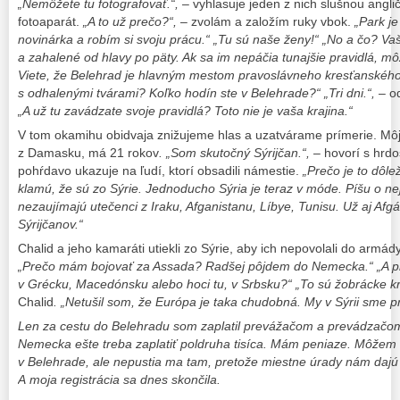
„Nemôžete tu fotografovať.“,
– vyhlasuje jeden z nich slušnou angli
fotoaparát.
„A to už prečo?“,
– zvolám a založím ruky vbok.
„Park je
novinárka a robím si svoju prácu.“
„Tu sú naše ženy!“
„No a čo? Vaš
a zahalené od hlavy po päty. Ak sa im nepáčia tunajšie pravidlá, môž
Viete, že Belehrad je hlavným mestom pravoslávneho kresťanského 
s odhalenými tvárami? Koľko hodín ste v Belehrade?“ „Tri dni.“,
– o
„A už tu zavádzate svoje pravidlá? Toto nie je vaša krajina.“
V tom okamihu obidvaja znižujeme hlas a uzatvárame prímerie. Môj
z Damasku, má 21 rokov
. „Som skutočný Sýrijčan.“,
– hovorí s hrd
pohŕdavo ukazuje na ľudí, ktorí obsadili námestie.
„Prečo je to dôlež
klamú, že sú zo Sýrie. Jednoducho Sýria je teraz v móde. Píšu o ne
nezaujímajú utečenci z Iraku, Afganistanu, Líbye, Tunisu. Už aj Afgá
Sýrijčanov.“
Chalid a jeho kamaráti utiekli zo Sýrie, aby ich nepovolali do armády
„Prečo mám bojovať za Assada? Radšej pôjdem do Nemecka.“
„A 
v Grécku, Macedónsku alebo hoci tu, v Srbsku?“ „To sú žobrácke kra
Chalid
. „Netušil som, že Európa je taka chudobná. My v Sýrii sme pr
Len za cestu do Belehradu som zaplatil prevážačom a prevádzačom
Nemecka ešte treba zaplatiť poldruha tisíca. Mám peniaze. Môžem si
v Belehrade, ale nepustia ma tam, pretože miestne úrady nám dajú l
A moja registrácia sa dnes skončila.