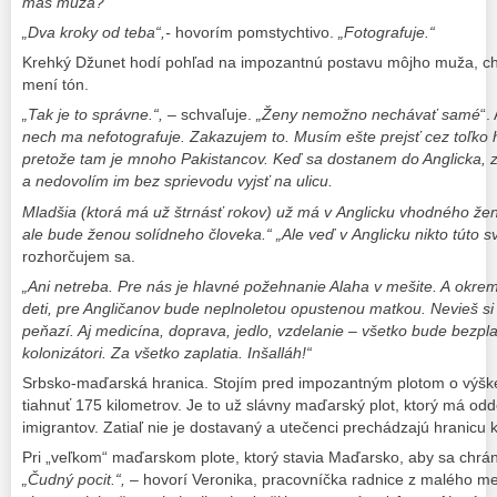
máš muža?“
„Dva kroky od teba“,-
hovorím pomstychtivo.
„Fotografuje.“
Krehký Džunet hodí pohľad na impozantnú postavu môjho muža, ch
mení tón.
„Tak je to správne.“,
– schvaľuje.
„Ženy nemožno nechávať samé
“.
nech ma nefotografuje. Zakazujem to. Musím ešte prejsť cez toľko
pretože tam je mnoho Pakistancov. Keď sa dostanem do Anglicka, z
a nedovolím im bez sprievodu vyjsť na ulicu.
Mladšia (ktorá má už štrnásť rokov) už má v Anglicku vhodného že
ale bude ženou solídneho človeka.“
„Ale veď v Anglicku nikto túto 
rozhorčujem sa.
„Ani netreba. Pre nás je hlavné požehnanie Alaha v mešite. A okrem
deti, pre Angličanov bude neplnoletou opustenou matkou. Nevieš si pr
peňazí. Aj medicína, doprava, jedlo, vzdelanie – všetko bude bezpla
kolonizátori. Za všetko zaplatia. Inšalláh!“
Srbsko-maďarská hranica. Stojím pred impozantným plotom o výške
tiahnuť 175 kilometrov. Je to už slávny maďarský plot, ktorý má od
imigrantov. Zatiaľ nie je dostavaný a utečenci prechádzajú hranicu 
Pri „veľkom“ maďarskom plote, ktorý stavia Maďarsko, aby sa chráni
„Čudný pocit.“,
– hovorí Veronika, pracovníčka radnice z malého m