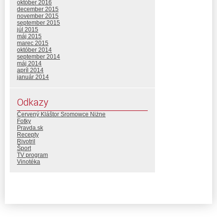
október 2016
december 2015
november 2015
september 2015
júl 2015
máj 2015
marec 2015
október 2014
september 2014
máj 2014
apríl 2014
január 2014
Odkazy
Červený Kláštor Sromowce Niżne
Fotky
Pravda.sk
Recepty
Rivotril
Šport
TV program
Vinotéka