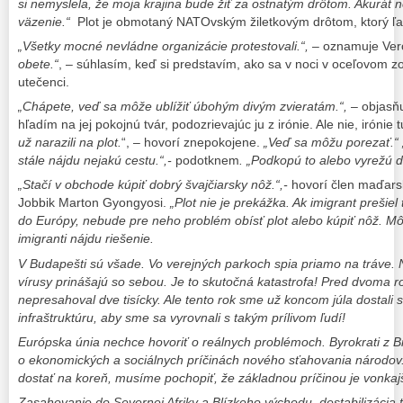
si nemyslela, že moja krajina bude žiť za ostnatým drôtom. Akurát ne
väzenie.“
Plot je obmotaný NATOvským žiletkovým drôtom, ktorý ľ
„Všetky mocné nevládne organizácie protestovali.“,
– oznamuje Ver
obete.“
, – súhlasím, keď si predstavím, ako sa v noci v oceľovom zo
utečenci.
„Chápete, veď sa môže ublížiť úbohým divým zvieratám.“,
– objasňu
hľadím na jej pokojnú tvár, podozrievajúc ju z irónie. Ale nie, irónie t
už narazili na plot.
“, – hovorí znepokojene.
„Veď sa môžu porezať.“
stále nájdu nejakú cestu.“,-
podotknem
. „Podkopú to alebo vyrežú d
„Stačí v obchode kúpiť dobrý švajčiarsky nôž.“,-
hovorí člen maďars
Jobbik Marton Gyongyosi.
„Plot nie je prekážka. Ak imigrant prešiel 
do Európy, nebude pre neho problém obísť plot alebo kúpiť nôž. Mô
imigranti nájdu riešenie.
V Budapešti sú všade. Vo verejných parkoch spia priamo na tráve.
vírusy prinášajú so sebou. Je to skutočná katastrofa! Pred dvoma ro
nepresahoval dve tisícky. Ale tento rok sme už koncom júla dostali 
infraštruktúru, aby sme sa vyrovnali s takým prílivom ľudí!
Európska únia nechce hovoriť o reálnych problémoch. Byrokrati z B
o ekonomických a sociálnych príčinách nového sťahovania národov
dostať na koreň, musíme pochopiť, že základnou príčinou je vonkajš
Zasahovanie do Severnej Afriky a Blízkeho východu, destabilizácia ta