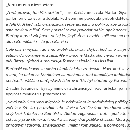
„Vinu musia niesť všetci“
„A má pravdu, ten Váš doktor!“,
– neočakávane zvolá Marton Gyong
parlamentu za stranu Jobbik, keď som mu povedala príbeh doktor
a NATO. A keď táto organizácia vedie agresívnu politiku, aby zničili 
sme povinní mlčať. Sme povinní rovno povedať našim spojencom: „
Európy a proti záujmom našej krajiny!“ Áno, nezúčastnili sme sa na
ale naše mlčanie – to je naša vina.
Celý čas si myslím, že sme urobili obrovskú chybu, keď sme sa pri
vstúpili do obranného zväzu. Ale v praxi je Maďarsko členom agresí
ničí Blízky Východ a provokuje Rusko v situácii na Ukrajine.
Európski vodcovia sú alebo hlupáci alebo zradcovia. Hoci, keď sa z
o tom, že dokonca Merkelová sa nachádza pod neustálym dohľadom
pochopíš: väčšina európskych líderov môže byť obeťou vydierania.“
Živadin Jovanović, bývalý minister zahraničných vecí Srbska, patrí k
spojitosť minulosti s prítomnosťou.
„Nová zničujúca vlna migrácie je následkom imperialistickej politiky
začalo v Srbsku, po rozbití Juhoslávie a NATOvskom bombardovaní
prvý krok k útoku na Somálsko, Sudán, Afganistan, Irak – pod zám
ochrany práv človeka. Amerika sa vždy drží politiky chaosu, ktorá je
prírodnými zdrojmi, strategickými líniami komunikácií a pohybom ľud