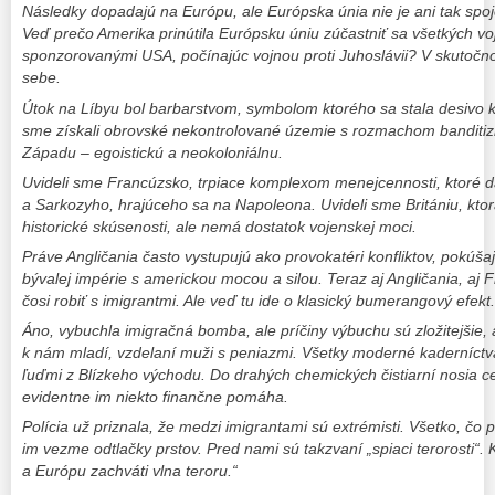
Následky dopadajú na Európu, ale Európska únia nie je ani tak sp
Veď prečo Amerika prinútila Európsku úniu zúčastniť sa všetkých vo
sponzorovanými USA, počínajúc vojnou proti Juhoslávii? V skutočnos
sebe.
Útok na Líbyu bol barbarstvom, symbolom ktorého sa stala desivo 
sme získali obrovské nekontrolované územie s rozmachom banditizm
Západu – egoistickú a neokoloniálnu.
Uvideli sme Francúzsko, trpiace komplexom menejcennosti, ktoré dáv
a Sarkozyho, hrajúceho sa na Napoleona. Uvideli sme Britániu, kto
historické skúsenosti, ale nemá dostatok vojenskej moci.
Práve Angličania často vystupujú ako provokatéri konfliktov, pokúšaj
bývalej impérie s americkou mocou a silou. Teraz aj Angličania, aj F
čosi robiť s imigrantmi. Ale veď tu ide o klasický bumerangový efekt.
Áno, vybuchla imigračná bomba, ale príčiny výbuchu sú zložitejšie,
k nám mladí, vzdelaní muži s peniazmi. Všetky moderné kaderníctv
ľuďmi z Blízkeho východu. Do drahých chemických čistiarní nosia c
evidentne im niekto finančne pomáha.
Polícia už priznala, že medzi imigrantami sú extrémisti. Všetko, čo p
im vezme odtlačky prstov. Pred nami sú takzvaní „spiaci terorosti“.
a Európu zachváti vlna teroru.“