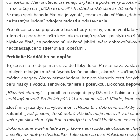
domčekom.
„Vari si utečenci nemajú zvykať na podmienky života v
– rozhorčuje sa.
„Môže to uraziť ich náboženské cítenie. Sú veľmi zr
že moja spolubesedníčka nie je vydatá, rovnako ako väčšina „dobrov
nešťastným ľuďom“ zdrojom radosti a oduševnenia.
Pre utečencov sú pripravené biozáchody, sprchy, vodné ventilátory k
internet a podrobné inštrukcie, ako sa majú správať pri styku so št
blýskavo čisté, na podnose sú uložené jablká, tváre dobrovoľníkov ži
nadchádzajúceho stretnutia s „obeťami“.
Prekliatie Kaddáfího sa napĺňa
To, čo sa nato udeje, ma uráža do hĺbky duše. Pri stanici za zasta
nabitých mladými mužmi. Vychádzajúc na ulicu, okamžite začínajú te
módne gadgety. Akoby mimochodom, bez povšimnutia rozrušených, 
berú fľašky s vodou, sendviče, taniere s polievkou. Dokonca nepov
„Bláznivé stareny“,
– podelí sa o svoje dojmy Džunet z Pakistanu.
„
nedávajú pozor? Prečo ich púšťajú len tak na ulicu? Všade, kam sme pr
Zlosť mi vyrazí dych a vybuchnem:
„Robia to z dobročinnosti! Aby 
zahanbí:
„Veď ja viem, že sú dobré. Ale kde majú mužov? Vari sa to p
večer po uliciach a stýkali sa s mladými mužmi? Prešli sme cez celú
Dokonca sme videli mladé ženy, ktoré nám rozdávali obložené chleb
a všetky už mali po dvadsiatke. Také staré sa už v Pakistane nevyd