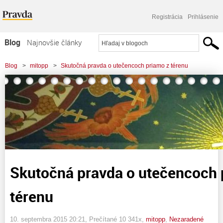
Registrácia
Prihlásenie
Blog
Najnovšie články
Najčítanejšie články
Blog
>
mitopp
>
Skutočná pravda o utečencoch priamo z térenu
Najkomentovanejšie články
Zoznam blogov
Komerčné blogy
Skutočná pravda o utečencoch 
térenu
10. septembra 2015 20:21
, Prečítané 10 341x,
mitopp
,
Nezaradené