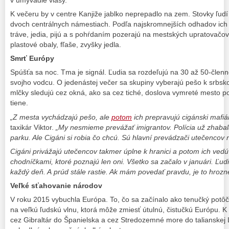
v umývadle vlasy.
K večeru by v centre Kanjiže jablko neprepadlo na zem. Stovky ľudí 
dvoch centrálnych námestiach. Podľa najskromnejších odhadov ich j
tráve, jedia, pijú a s pohŕdaním pozerajú na mestských upratovačov, 
plastové obaly, fľaše, zvyšky jedla.
Smrť Európy
Spúšťa sa noc. Tma je signál. Ľudia sa rozdeľujú na 30 až 50-člen
svojho vodcu. O jedenástej večer sa skupiny vyberajú pešo k srbsk
mlčky sledujú cez okná, ako sa cez tiché, doslova vymreté mesto po
tiene.
„Z mesta vychádzajú pešo, ale
potom
ich prepravujú cigánski mafi
taxikár Viktor.
„My nesmieme prevážať imigrantov. Polícia už zhaba
parku. Ale Cigáni si robia čo chcú. Sú hlavní prevádzači utečencov n
Cigáni privážajú utečencov takmer úplne k hranici a potom ich ved
chodníčkami, ktoré poznajú len oni. Všetko sa začalo v januári. Ľud
každý deň. A prúd stále rastie. Ak mám povedať pravdu, je to hroz
Veľké sťahovanie národov
V roku 2015 vybuchla Európa. To, čo sa začínalo ako tenučký potôči
na veľkú ľudskú vlnu, ktorá môže zmiesť útulnú, čistučkú Európu.
cez Gibraltár do Španielska a cez Stredozemné more do talianskej